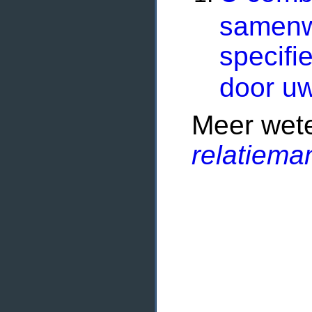
samenw
specifi
door uw
Meer wet
relatiema