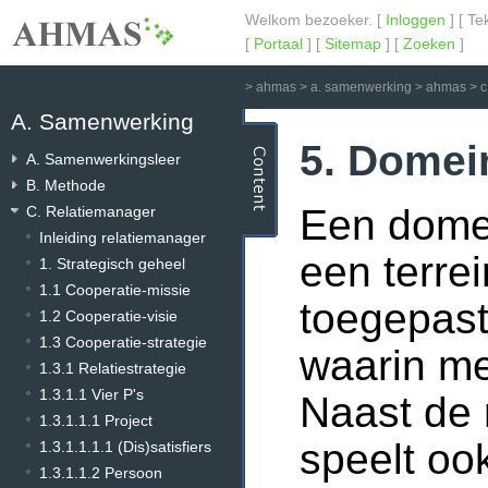
Welkom bezoeker. [
Inloggen
] [ Te
[
Portaal
] [
Sitemap
] [
Zoeken
]
>
ahmas
>
a. samenwerking
>
ahmas
>
c
A. Samenwerking
5. Domei
A. Samenwerkingsleer
B. Methode
Een domei
C. Relatiemanager
Inleiding relatiemanager
een terre
1. Strategisch geheel
1.1 Cooperatie-missie
toegepast
1.2 Cooperatie-visie
1.3 Cooperatie-strategie
waarin me
1.3.1 Relatiestrategie
1.3.1.1 Vier P's
Naast de 
1.3.1.1.1 Project
speelt oo
1.3.1.1.1.1 (Dis)satisfiers
1.3.1.1.2 Persoon