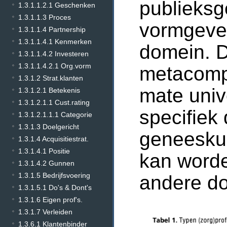
publieksge
1.3.1.1.2.1 Geschenken
1.3.1.1.3 Proces
vormgeven
1.3.1.1.4 Partnership
1.3.1.1.4.1 Kenmerken
domein. 
1.3.1.1.4.2 Investeren
1.3.1.1.4.2.1 Org.vorm
metacompe
1.3.1.2 Strat.klanten
mate univ
1.3.1.2.1 Betekenis
1.3.1.2.1.1 Cust.rating
specifiek
1.3.1.2.1.1.1 Categorie
1.3.1.3 Doelgericht
geneeskun
1.3.1.4 Acquisitiestrat.
1.3.1.4.1 Positie
kan worde
1.3.1.4.2 Gunnen
1.3.1.5 Bedrijfsvoering
andere d
1.3.1.5.1 Do's & Dont's
1.3.1.6 Eigen prof's.
1.3.1.7 Verleiden
1.3.6.1 Klantenbinder