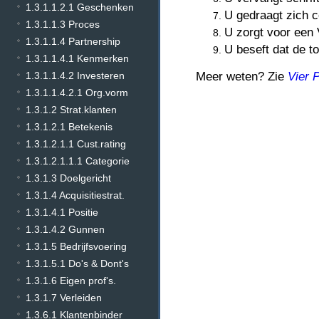
1.3.1.1.2.1 Geschenken
U gedraagt zich c
1.3.1.1.3 Proces
U zorgt voor een 
1.3.1.1.4 Partnership
U beseft dat de t
1.3.1.1.4.1 Kenmerken
1.3.1.1.4.2 Investeren
Meer weten? Zie
Vier P
1.3.1.1.4.2.1 Org.vorm
1.3.1.2 Strat.klanten
1.3.1.2.1 Betekenis
1.3.1.2.1.1 Cust.rating
1.3.1.2.1.1.1 Categorie
1.3.1.3 Doelgericht
1.3.1.4 Acquisitiestrat.
1.3.1.4.1 Positie
1.3.1.4.2 Gunnen
1.3.1.5 Bedrijfsvoering
1.3.1.5.1 Do's & Dont's
1.3.1.6 Eigen prof's.
1.3.1.7 Verleiden
1.3.6.1 Klantenbinder