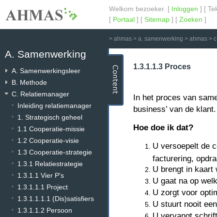
Welkom bezoeker. [
Inloggen
] [ Te
[
Portaal
] [
Sitemap
] [
Zoeken
]
>
ahmas
>
a. samenwerking
>
ahmas
>
c
A. Samenwerking
1.3.1.1.3 Proces
A. Samenwerkingsleer
B. Methode
C. Relatiemanager
In het proces van samen
Inleiding relatiemanager
business’ van de klant.
1. Strategisch geheel
Hoe doe ik dat?
1.1 Cooperatie-missie
1.2 Cooperatie-visie
U versoepelt de c
1.3 Cooperatie-strategie
facturering, opdr
1.3.1 Relatiestrategie
U brengt in kaart
1.3.1.1 Vier P's
U gaat na op welk
1.3.1.1.1 Project
U zorgt voor opti
1.3.1.1.1.1 (Dis)satisfiers
U stuurt nooit ee
1.3.1.1.2 Persoon
U vervangt schrif